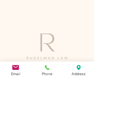
© 2020 creado por RUME.
Email
Phone
Address
Contáctenos
Consultas
Llámanos
Escríbenos en: Español, Inglés o Hebreo.