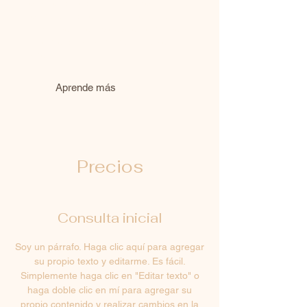
ocurrió la idea para su negocio y qué
lo diferencia de sus competidores.
Haga que su empresa se destaque y
muestre a sus visitantes quién es
usted.
Aprende más
Precios
Consulta inicial
Soy un párrafo. Haga clic aquí para agregar
su propio texto y editarme. Es fácil.
Simplemente haga clic en "Editar texto" o
haga doble clic en mí para agregar su
propio contenido y realizar cambios en la